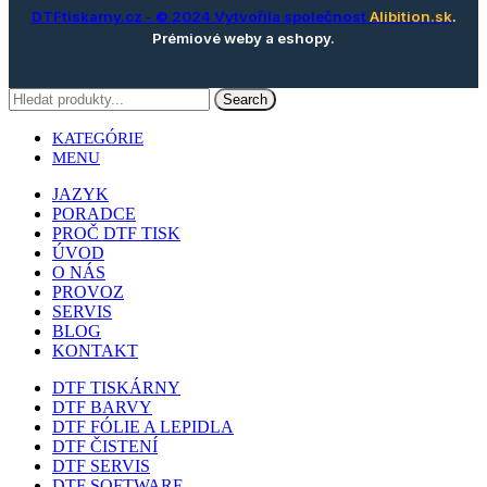
DTFtiskarny.cz
- © 2024 Vytvořila společnost
Alibition.sk
.
Prémiové weby a eshopy.
Search
KATEGÓRIE
MENU
JAZYK
PORADCE
PROČ DTF TISK
ÚVOD
O NÁS
PROVOZ
SERVIS
BLOG
KONTAKT
DTF TISKÁRNY
DTF BARVY
DTF FÓLIE A LEPIDLA
DTF ČISTENÍ
DTF SERVIS
DTF SOFTWARE