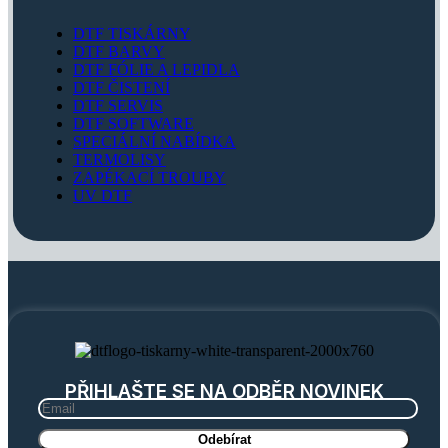
DTF TISKÁRNY
DTF BARVY
DTF FÓLIE A LEPIDLA
DTF ČISTENÍ
DTF SERVIS
DTF SOFTWARE
SPECIÁLNÍ NABÍDKA
TERMOLISY
ZAPÉKACÍ TROUBY
UV DTF
PŘIHLAŠTE SE NA ODBĚR NOVINEK