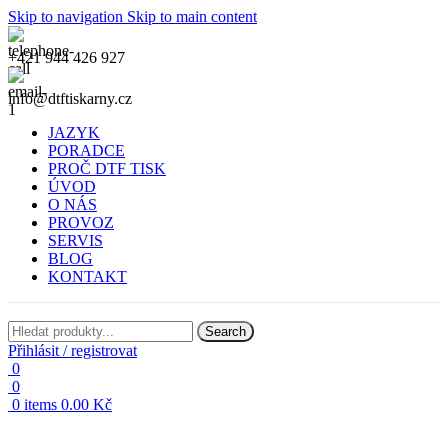
Skip to navigation
Skip to main content
+421 944 426 927
info@dtftiskarny.cz
JAZYK
PORADCE
PROČ DTF TISK
ÚVOD
O NÁS
PROVOZ
SERVIS
BLOG
KONTAKT
Search
Přihlásit / registrovat
0
0
0
items
0.00
Kč