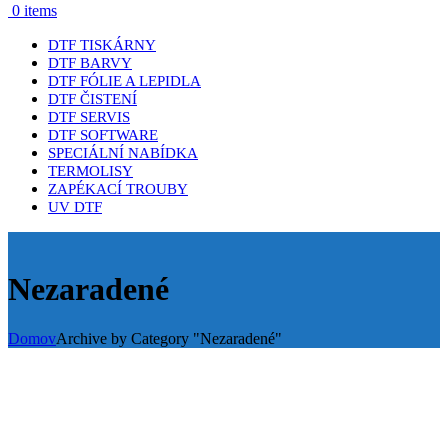
0
items
DTF TISKÁRNY
DTF BARVY
DTF FÓLIE A LEPIDLA
DTF ČISTENÍ
DTF SERVIS
DTF SOFTWARE
SPECIÁLNÍ NABÍDKA
TERMOLISY
ZAPÉKACÍ TROUBY
UV DTF
Nezaradené
Domov
Archive by Category "Nezaradené"